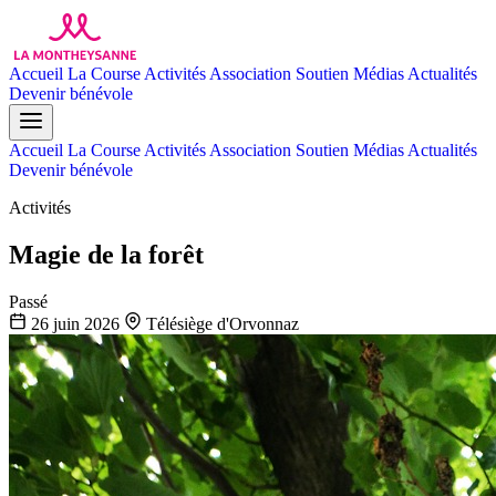
Accueil
La Course
Activités
Association
Soutien
Médias
Actualités
Devenir bénévole
Accueil
La Course
Activités
Association
Soutien
Médias
Actualités
Devenir bénévole
Activités
Magie de la forêt
Passé
26 juin 2026
Télésiège d'Orvonnaz